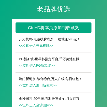
遥想公瑾当年，小乔初嫁了，雄姿英发。
羽扇纶巾，谈笑间，樯橹灰飞烟灭。
故国神游，多情应笑我，早生华发。
人生如梦，一尊还酹江月。